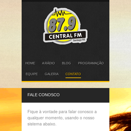
HOME
A RÁDIO
BLOG
PROGRAMAÇÃO
EQUIPE
GALERIA
CONTATO
FALE CONOSCO
Fique à vontade para falar conosco a
qualquer momento, usando o nosso
sistema abaixo.